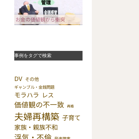
お金の価値観から衝突
事例をタグで検索
DV
その他
ギャンブル・金銭問題
モラハラ
レス
価値観の不一致
再婚
夫婦再構築
子育て
家族・親族不和
浮気・不倫
発達障害