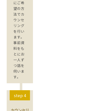
にご希
望の方
法でカ
ウンセ
リング
を行い
ます。
事前資
料をも
とにお
一人ず
つ話を
伺いま
す。
step 4
カウンセリ