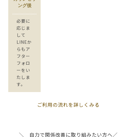
ング後
必要に
応じま
して
LINEか
らもア
フター
フォロ
ーをい
たしま
す。
ご利用の流れを詳しくみる
＼ 自力で関係改善に取り組みたい方へ／