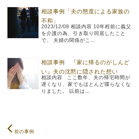
相談事例「夫の態度による家族の
不和」
2023/12/08 相談内容 10年程前に義父
を介護の為、引き取り同居したこと
で、 夫婦の関係がこ…
相談事例 『家に帰るのがしんど
い』夫の沈黙に隠された想い
相談内容 ここ数年、夫の帰宅時間が
遅くなり、家でもほとんど喋らなくな
りました。 以前は…
前の事例