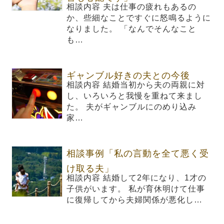
相談内容 夫は仕事の疲れもあるの
か、些細なことですぐに怒鳴るように
なりました。 「なんでそんなこと
も…
ギャンブル好きの夫との今後
相談内容 結婚当初から夫の両親に対
し、いろいろと我慢を重ねて来まし
た。 夫がギャンブルにのめり込み
家…
相談事例「私の言動を全て悪く受
け取る夫」
相談内容 結婚して2年になり、1才の
子供がいます。 私が育休明けて仕事
に復帰してから夫婦関係が悪化し…