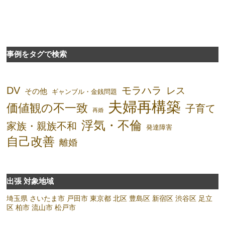
事例をタグで検索
DV
モラハラ
レス
その他
ギャンブル・金銭問題
夫婦再構築
価値観の不一致
子育て
再婚
浮気・不倫
家族・親族不和
発達障害
自己改善
離婚
出張 対象地域
埼玉県
さいたま市
戸田市
東京都
北区
豊島区
新宿区
渋谷区
足立
区
柏市
流山市
松戸市