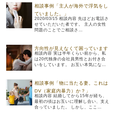
相談事例「主人が海外で浮気をし
ていました。」
2020/03/15 相談内容 先ほどお電話さ
せていただいた者です。 主人の女性
問題のことでご相談さ…
方向性が見えなくて困っています
相談内容 実は半年くらい前から、私
は20代独身の会社員男性とお付き合
いをしています。 お互い本気にな…
相談事例「物に当たる妻。これは
DV（家庭内暴力）か？」
相談内容 結婚してから15年が経ち、
最初の頃はお互いに理解し合い、支え
合っていました。 しかし、ここ…