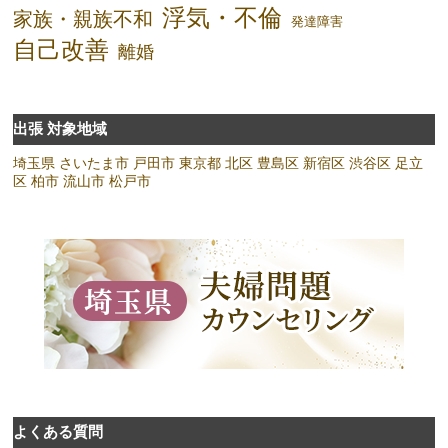
浮気・不倫
家族・親族不和
発達障害
自己改善
離婚
出張 対象地域
埼玉県
さいたま市
戸田市
東京都
北区
豊島区
新宿区
渋谷区
足立
区
柏市
流山市
松戸市
よくある質問