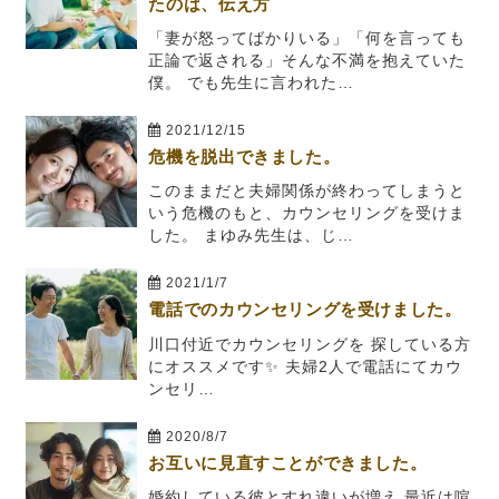
たのは、伝え方
「妻が怒ってばかりいる」「何を言っても
正論で返される」そんな不満を抱えていた
僕。 でも先生に言われた…
2021/12/15
危機を脱出できました。
このままだと夫婦関係が終わってしまうと
いう危機のもと、カウンセリングを受けま
した。 まゆみ先生は、じ…
2021/1/7
電話でのカウンセリングを受けました。
川口付近でカウンセリングを 探している方
にオススメです✨ 夫婦2人で電話にてカウ
ンセリ…
2020/8/7
お互いに見直すことができました。
婚約している彼とすれ違いが増え 最近は喧