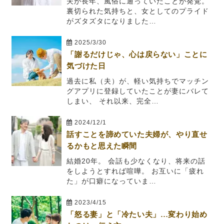
夫が長年、風俗に通っていたことが発覚。
裏切られた気持ちと、女としてのプライド
がズタズタになりました…
2025/3/30
「謝るだけじゃ、心は戻らない」ことに
気づけた日
過去に私（夫）が、軽い気持ちでマッチン
グアプリに登録していたことが妻にバレて
しまい、 それ以来、完全…
2024/12/1
話すことを諦めていた夫婦が、やり直せ
るかもと思えた瞬間
結婚20年。 会話も少なくなり、将来の話
をしようとすれば喧嘩。 お互いに「疲れ
た」が口癖になっていま…
2023/4/15
「怒る妻」と「冷たい夫」…変わり始め