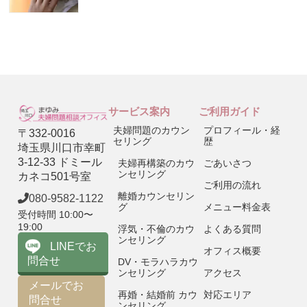
サービス案内
ご利用ガイド
夫婦問題のカウン
プロフィール・経
〒332-0016
セリング
歴
埼玉県川口市幸町
3-12-33 ドミール
夫婦再構築のカウ
ごあいさつ
ンセリング
カネコ501号室
ご利用の流れ
離婚カウンセリン
080-9582-1122
グ
メニュー料金表
受付時間 10:00〜
19:00
浮気・不倫のカウ
よくある質問
ンセリング
LINEでお
オフィス概要
問合せ
DV・モラハラカウ
ンセリング
アクセス
メールでお
再婚・結婚前 カウ
対応エリア
問合せ
ンセリング