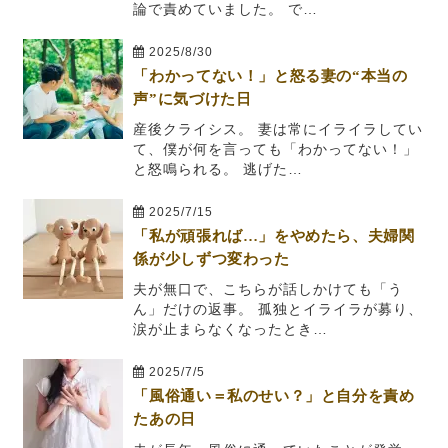
論で責めていました。 で…
2025/8/30
「わかってない！」と怒る妻の“本当の
声”に気づけた日
産後クライシス。 妻は常にイライラしてい
て、僕が何を言っても「わかってない！」
と怒鳴られる。 逃げた…
2025/7/15
「私が頑張れば…」をやめたら、夫婦関
係が少しずつ変わった
夫が無口で、こちらが話しかけても「う
ん」だけの返事。 孤独とイライラが募り、
涙が止まらなくなったとき…
2025/7/5
「風俗通い＝私のせい？」と自分を責め
たあの日