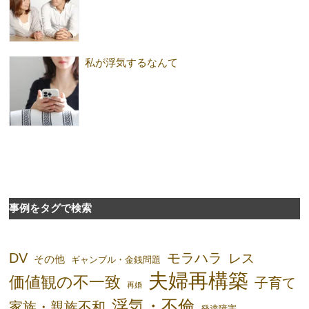
私が浮気するなんて
事例をタグで検索
DV
モラハラ
レス
その他
ギャンブル・金銭問題
夫婦再構築
価値観の不一致
子育て
再婚
浮気・不倫
家族・親族不和
発達障害