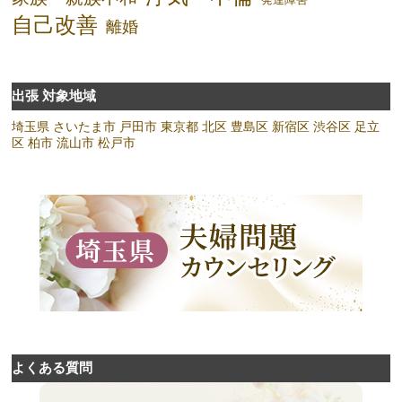
自己改善
離婚
出張 対象地域
埼玉県
さいたま市
戸田市
東京都
北区
豊島区
新宿区
渋谷区
足立
区
柏市
流山市
松戸市
よくある質問