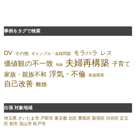
事例をタグで検索
DV
モラハラ
レス
その他
ギャンブル・金銭問題
夫婦再構築
価値観の不一致
子育て
再婚
浮気・不倫
家族・親族不和
発達障害
自己改善
離婚
出張 対象地域
埼玉県
さいたま市
戸田市
東京都
北区
豊島区
新宿区
渋谷区
足立
区
柏市
流山市
松戸市