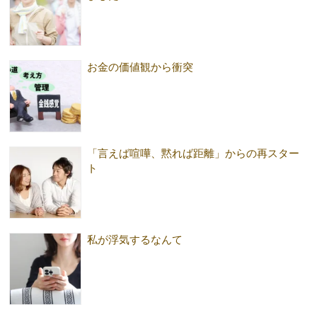
お金の価値観から衝突
「言えば喧嘩、黙れば距離」からの再スター
ト
私が浮気するなんて