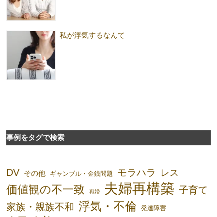
私が浮気するなんて
事例をタグで検索
DV
モラハラ
レス
その他
ギャンブル・金銭問題
夫婦再構築
価値観の不一致
子育て
再婚
浮気・不倫
家族・親族不和
発達障害