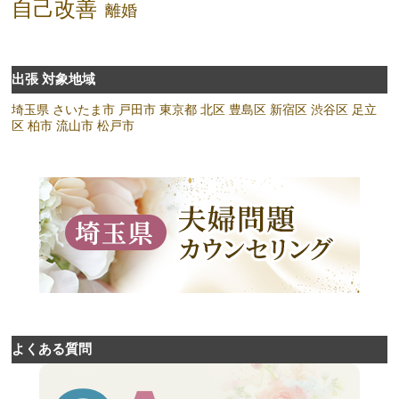
自己改善
離婚
出張 対象地域
埼玉県
さいたま市
戸田市
東京都
北区
豊島区
新宿区
渋谷区
足立
区
柏市
流山市
松戸市
よくある質問