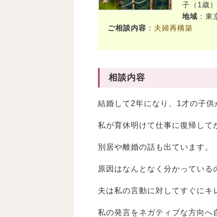
子（1歳
地域
：東
ご相談内容
：
夫婦再構築
相談内容
結婚して2年になり、1才の子供
私が育休明けて仕事に復帰して
別居や離婚の話も出ています。
原因はなんとなく分かっている
夫は私の言動に対してすぐにキ
私の発言をネガティブな方向へ