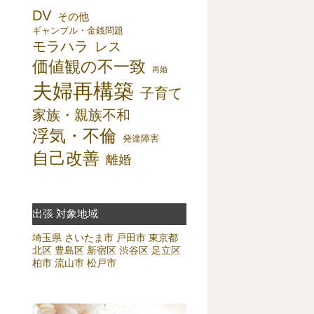
DV
その他
ギャンブル・金銭問題
モラハラ
レス
価値観の不一致
再婚
夫婦再構築
子育て
家族・親族不和
浮気・不倫
発達障害
自己改善
離婚
出張 対象地域
埼玉県
さいたま市
戸田市
東京都
北区
豊島区
新宿区
渋谷区
足立区
柏市
流山市
松戸市