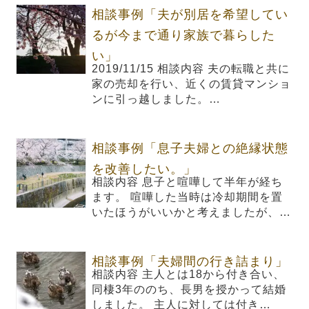
相談事例「夫が別居を希望してい
るが今まで通り家族で暮らした
い」
2019/11/15 相談内容 夫の転職と共に
家の売却を行い、近くの賃貸マンショ
ンに引っ越しました。…
相談事例「息子夫婦との絶縁状態
を改善したい。」
相談内容 息子と喧嘩して半年が経ち
ます。 喧嘩した当時は冷却期間を置
いたほうがいいかと考えましたが、…
相談事例「夫婦間の行き詰まり」
相談内容 主人とは18から付き合い、
同棲3年ののち、長男を授かって結婚
しました。 主人に対しては付き…