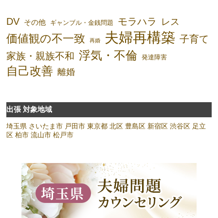
DV
モラハラ
レス
その他
ギャンブル・金銭問題
夫婦再構築
価値観の不一致
子育て
再婚
浮気・不倫
家族・親族不和
発達障害
自己改善
離婚
出張 対象地域
埼玉県
さいたま市
戸田市
東京都
北区
豊島区
新宿区
渋谷区
足立
区
柏市
流山市
松戸市