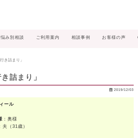
お悩み別相談
ご利用案内
相談事例
お客様の声
行き詰まり」
行き詰まり」
2019/12/03
ィール
様
：奥様
：夫（31歳）
）