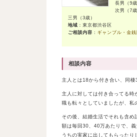
長男（9
次男（7
三男（3歳）
地域
：東京都渋谷区
ご相談内容
：
ギャンブル・金銭
相談内容
主人とは18から付き合い、同棲
主人に対しては付き合ってる時
職も転々としていましたが、私
その後、結婚生活でそれも含め
額は毎回30、40万あたりで、
うちの実家に出してもらったり