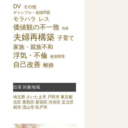
DV
その他
ギャンブル・金銭問題
モラハラ
レス
価値観の不一致
再婚
夫婦再構築
子育て
家族・親族不和
浮気・不倫
発達障害
自己改善
離婚
出張 対象地域
埼玉県
さいたま市
戸田市
東京都
北区
豊島区
新宿区
渋谷区
足立区
柏市
流山市
松戸市