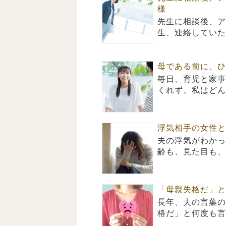
様
先生に相談後、ア
生、連絡していた
母である前に、ひ
毎日、育児と家事
くれず、私はどん
浮気相手の女性と
夫の浮気がわかっ
齢も、見た目も、
「母親失格だ」と
長年、夫の言葉の
格だ」と何度も言