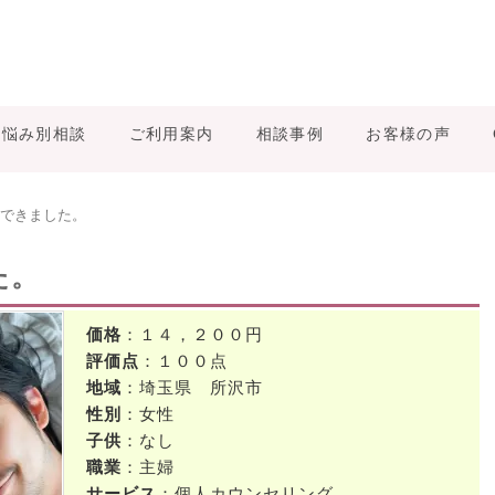
お悩み別相談
ご利用案内
相談事例
お客様の声
できました。
た。
価格
：１４，２００円
評価点
：１００点
地域
：埼玉県 所沢市
性別
：女性
子供
：なし
職業
：主婦
サービス
：個人カウンセリング