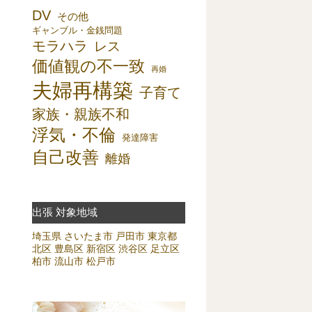
DV
その他
ギャンブル・金銭問題
モラハラ
レス
価値観の不一致
再婚
夫婦再構築
子育て
家族・親族不和
浮気・不倫
発達障害
自己改善
離婚
出張 対象地域
埼玉県
さいたま市
戸田市
東京都
北区
豊島区
新宿区
渋谷区
足立区
柏市
流山市
松戸市