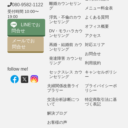
離婚カウンセリン
080-9582-1122
グ
メニュー料金表
受付時間 10:00〜
19:00
浮気・不倫のカウ
よくある質問
ンセリング
LINEでお
オフィス概要
問合せ
DV・モラハラカウ
ンセリング
アクセス
メールでお
再婚・結婚前 カウ
対応エリア
問合せ
ンセリング
お問合せ
発達障害 カウンセ
リング
利用規約
follow me!
セックスレス カウ
キャンセルポリシ
ンセリング
ー
夫婦関係改善ライ
プライバイシーポ
ブラリー
リシー
交流分析診断につ
特定商取引法に基
いて
づく表記
解決ブログ
お客様の声