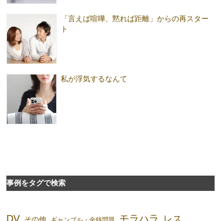
「言えば喧嘩、黙れば距離」からの再スター
ト
私が浮気するなんて
事例をタグで検索
DV
モラハラ
レス
その他
ギャンブル・金銭問題