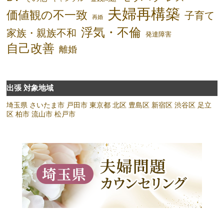
夫婦再構築
価値観の不一致
子育て
再婚
浮気・不倫
家族・親族不和
発達障害
自己改善
離婚
出張 対象地域
埼玉県
さいたま市
戸田市
東京都
北区
豊島区
新宿区
渋谷区
足立
区
柏市
流山市
松戸市