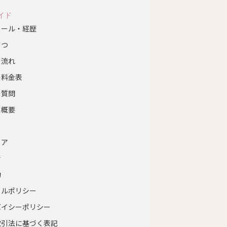
イド
ィール・経歴
さつ
の流れ
ー料金表
る質問
ス概要
ス
リア
せ
約
セルポリシー
バイシーポリシー
取引法に基づく表記