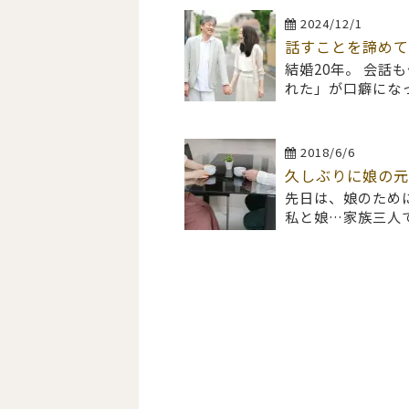
2024/12/1
話すことを諦めて
結婚20年。 会話
れた」が口癖にな
2018/6/6
久しぶりに娘の元
先日は、娘のため
私と娘…家族三人