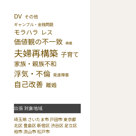
DV
その他
ギャンブル・金銭問題
モラハラ
レス
価値観の不一致
再婚
夫婦再構築
子育て
家族・親族不和
浮気・不倫
発達障害
自己改善
離婚
出張 対象地域
埼玉県
さいたま市
戸田市
東京都
北区
豊島区
新宿区
渋谷区
足立区
柏市
流山市
松戸市