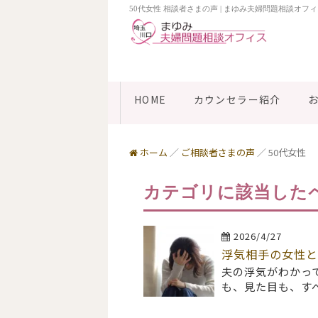
50代女性 相談者さまの声 | まゆみ夫婦問題相談オフ
HOME
カウンセラー紹介
ホーム
／
ご相談者さまの声
／
50代女性
カテゴリに該当した
2026/4/27
浮気相手の女性と
夫の浮気がわかっ
も、見た目も、す