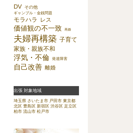
DV
その他
ギャンブル・金銭問題
モラハラ
レス
価値観の不一致
再婚
夫婦再構築
子育て
家族・親族不和
浮気・不倫
発達障害
自己改善
離婚
出張 対象地域
埼玉県
さいたま市
戸田市
東京都
北区
豊島区
新宿区
渋谷区
足立区
柏市
流山市
松戸市