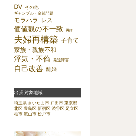
DV
その他
ギャンブル・金銭問題
モラハラ
レス
価値観の不一致
再婚
夫婦再構築
子育て
家族・親族不和
浮気・不倫
発達障害
自己改善
離婚
出張 対象地域
埼玉県
さいたま市
戸田市
東京都
北区
豊島区
新宿区
渋谷区
足立区
柏市
流山市
松戸市