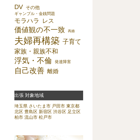
DV
その他
ギャンブル・金銭問題
モラハラ
レス
価値観の不一致
再婚
夫婦再構築
子育て
家族・親族不和
浮気・不倫
発達障害
自己改善
離婚
出張 対象地域
埼玉県
さいたま市
戸田市
東京都
北区
豊島区
新宿区
渋谷区
足立区
柏市
流山市
松戸市