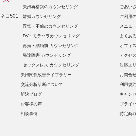
夫婦再構築のカウンセリング
ごあい
ネコ501
離婚カウンセリング
ご利用
浮気・不倫のカウンセリング
メニュ
DV・モラハラカウンセリング
よくあ
再婚・結婚前 カウンセリング
オフィ
発達障害 カウンセリング
アクセ
セックスレス カウンセリング
対応エ
夫婦関係改善ライブラリー
お問合
交流分析診断について
利用規
解決ブログ
キャン
お客様の声
プライ
相談事例
特定商