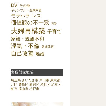
DV
その他
ギャンブル・金銭問題
モラハラ
レス
価値観の不一致
再婚
夫婦再構築
子育て
家族・親族不和
浮気・不倫
発達障害
自己改善
離婚
出張 対象地域
埼玉県
さいたま市
戸田市
東京都
北区
豊島区
新宿区
渋谷区
足立区
柏市
流山市
松戸市