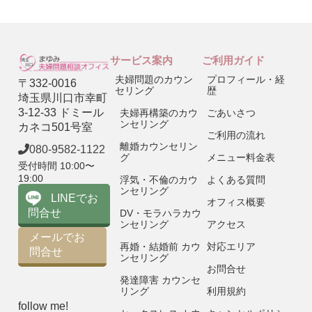
サービス案内
ご利用ガイド
夫婦問題のカウン
プロフィール・経
〒332-0016
セリング
歴
埼玉県川口市幸町
3-12-33 ドミール
夫婦再構築のカウ
ごあいさつ
ンセリング
カネコ501号室
ご利用の流れ
離婚カウンセリン
080-9582-1122
グ
メニュー料金表
受付時間 10:00〜
19:00
浮気・不倫のカウ
よくある質問
ンセリング
LINEでお
オフィス概要
問合せ
DV・モラハラカウ
ンセリング
アクセス
メールでお
再婚・結婚前 カウ
対応エリア
問合せ
ンセリング
お問合せ
発達障害 カウンセ
リング
利用規約
follow me!