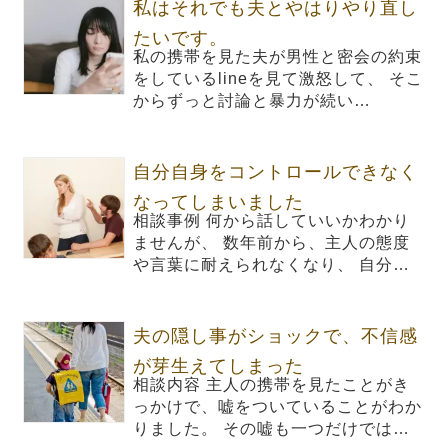
私はそれでも夫とやはりやり直し
たいです。
私の携帯を見た夫が男性と密会の約束
をしているlineを見て激怒して、 そこ
からずっと討論と暴力が続い…
自分自身をコントロールできなく
なってしまいました
相談事例 何から話していいかわかり
ませんが、 数年前から、主人の態度
や言葉に耐えられなくなり、 自分…
夫の隠し事がショックで、不信感
が芽生えてしまった
相談内容 主人の携帯を見たことがき
っかけで、嘘をついていることがわか
りました。 その嘘も一つだけでは…