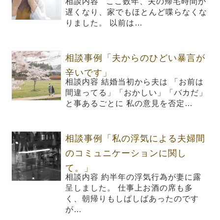
相談内容 ここ数年、夫の帰宅時間が
遅くなり、家でもほとんど喋らなくな
りました。 以前は…
相談事例「夫からのひどい暴言が
辛いです」
相談内容 結婚当初から夫は 「お前は
間違ってる」「おかしい」「バカだ」
と事あるごとに 私の意見を否定…
相談事例「私の浮気による夫婦間
のコミュニケーションに関し
て。」
相談内容 約半年の浮気行為が妻に露
呈しました。 仕事上お酒の席も多
く、朝帰りもしばしばあったのです
が…