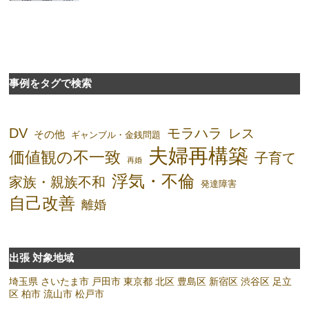
事例をタグで検索
DV
モラハラ
レス
その他
ギャンブル・金銭問題
夫婦再構築
価値観の不一致
子育て
再婚
浮気・不倫
家族・親族不和
発達障害
自己改善
離婚
出張 対象地域
埼玉県
さいたま市
戸田市
東京都
北区
豊島区
新宿区
渋谷区
足立
区
柏市
流山市
松戸市