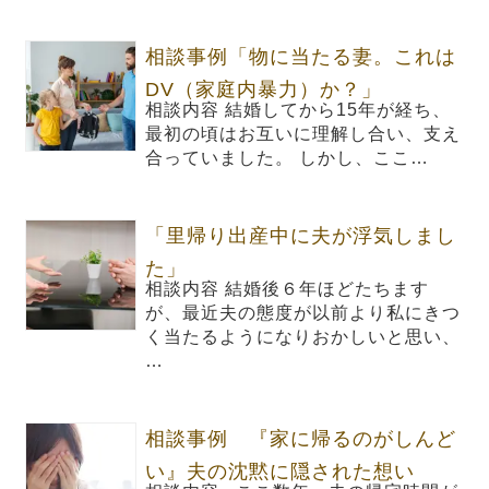
相談事例「物に当たる妻。これは
DV（家庭内暴力）か？」
相談内容 結婚してから15年が経ち、
最初の頃はお互いに理解し合い、支え
合っていました。 しかし、ここ…
「里帰り出産中に夫が浮気しまし
た」
相談内容 結婚後６年ほどたちます
が、最近夫の態度が以前より私にきつ
く当たるようになりおかしいと思い、
…
相談事例 『家に帰るのがしんど
い』夫の沈黙に隠された想い