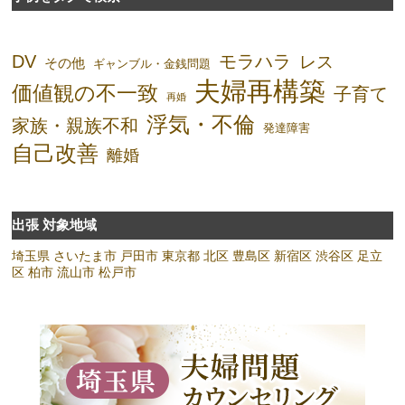
DV
モラハラ
レス
その他
ギャンブル・金銭問題
夫婦再構築
価値観の不一致
子育て
再婚
浮気・不倫
家族・親族不和
発達障害
自己改善
離婚
出張 対象地域
埼玉県
さいたま市
戸田市
東京都
北区
豊島区
新宿区
渋谷区
足立
区
柏市
流山市
松戸市