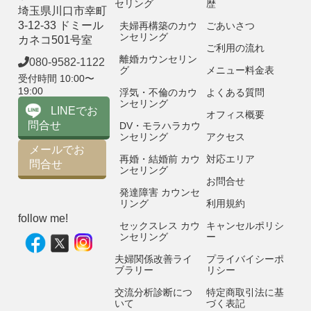
セリング
歴
埼玉県川口市幸町
3-12-33 ドミール
夫婦再構築のカウ
ごあいさつ
ンセリング
カネコ501号室
ご利用の流れ
離婚カウンセリン
080-9582-1122
グ
メニュー料金表
受付時間 10:00〜
19:00
浮気・不倫のカウ
よくある質問
ンセリング
LINEでお
オフィス概要
問合せ
DV・モラハラカウ
ンセリング
アクセス
メールでお
再婚・結婚前 カウ
対応エリア
問合せ
ンセリング
お問合せ
発達障害 カウンセ
リング
利用規約
follow me!
セックスレス カウ
キャンセルポリシ
ンセリング
ー
夫婦関係改善ライ
プライバイシーポ
ブラリー
リシー
交流分析診断につ
特定商取引法に基
いて
づく表記