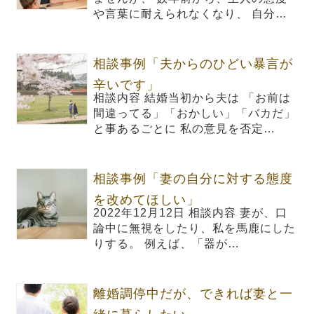
や言葉に耐えられなくなり、 自分…
相談事例「夫からのひどい暴言が
辛いです」
相談内容 結婚当初から夫は 「お前は
間違ってる」「おかしい」「バカだ」
と事あるごとに 私の意見を否定…
相談事例「妻の自分に対する態度
を改めてほしい」
2022年12月12日 相談内容 妻が、口
論中に無視をしたり、私を馬鹿にした
りする。 例えば、「器が…
離婚調停中だが、できれば妻と一