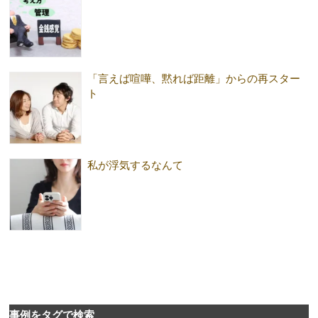
「言えば喧嘩、黙れば距離」からの再スター
ト
私が浮気するなんて
事例をタグで検索