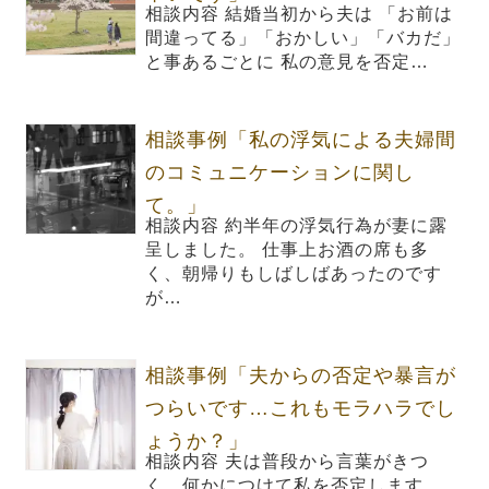
相談内容 結婚当初から夫は 「お前は
間違ってる」「おかしい」「バカだ」
と事あるごとに 私の意見を否定…
相談事例「私の浮気による夫婦間
のコミュニケーションに関し
て。」
相談内容 約半年の浮気行為が妻に露
呈しました。 仕事上お酒の席も多
く、朝帰りもしばしばあったのです
が…
相談事例「夫からの否定や暴言が
つらいです…これもモラハラでし
ょうか？」
相談内容 夫は普段から言葉がきつ
く、何かにつけて私を否定します。