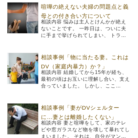
喧嘩の絶えない夫婦の問題点と義
母との付き合い方について
相談内容 悩みは主人とけんかが絶え
ないことです。 一昨日は、ついに夫
に手まで挙げられてしまい、 トラ…
相談事例「物に当たる妻。これは
DV（家庭内暴力）か？」
相談内容 結婚してから15年が経ち、
最初の頃はお互いに理解し合い、支え
合っていました。 しかし、ここ…
相談事例「妻がDVシェルター
に…妻とは離婚したくない」
相談内容 妻と喧嘩をして、家のテレ
ビや窓ガラスなど物を壊して暴れてし
まいました。 それは、自分がマン…