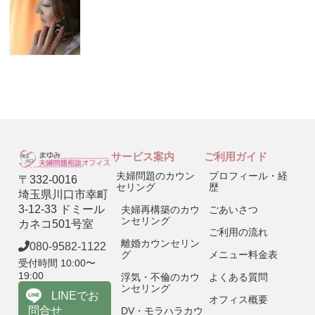
サービス案内
ご利用ガイド
夫婦問題のカウン
プロフィール・経
〒332-0016
セリング
歴
埼玉県川口市幸町
3-12-33 ドミール
夫婦再構築のカウ
ごあいさつ
ンセリング
カネコ501号室
ご利用の流れ
離婚カウンセリン
080-9582-1122
グ
メニュー料金表
受付時間 10:00〜
19:00
浮気・不倫のカウ
よくある質問
ンセリング
LINEでお
オフィス概要
問合せ
DV・モラハラカウ