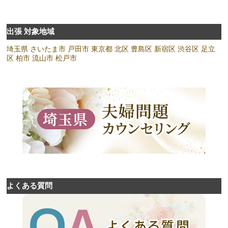
出張 対象地域
埼玉県
さいたま市
戸田市
東京都
北区
豊島区
新宿区
渋谷区
足立
区
柏市
流山市
松戸市
よくある質問