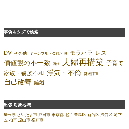
事例をタグで検索
DV
モラハラ
レス
その他
ギャンブル・金銭問題
夫婦再構築
価値観の不一致
子育て
再婚
浮気・不倫
家族・親族不和
発達障害
自己改善
離婚
出張 対象地域
埼玉県
さいたま市
戸田市
東京都
北区
豊島区
新宿区
渋谷区
足立
区
柏市
流山市
松戸市