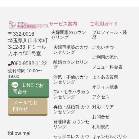
サービス案内
ご利用ガイド
夫婦問題のカウン
プロフィール・経
〒332-0016
セリング
歴
埼玉県川口市幸町
3-12-33 ドミール
夫婦再構築のカウ
ごあいさつ
ンセリング
カネコ501号室
ご利用の流れ
離婚カウンセリン
080-9582-1122
グ
メニュー料金表
受付時間 10:00〜
19:00
浮気・不倫のカウ
よくある質問
ンセリング
LINEでお
オフィス概要
問合せ
DV・モラハラカウ
ンセリング
アクセス
メールでお
再婚・結婚前 カウ
対応エリア
問合せ
ンセリング
お問合せ
発達障害 カウンセ
リング
利用規約
follow me!
セックスレス カウ
キャンセルポリシ