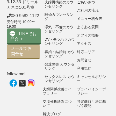
3-12-33 ドミール
夫婦再構築のカウ
ごあいさつ
ンセリング
カネコ501号室
ご利用の流れ
離婚カウンセリン
080-9582-1122
グ
メニュー料金表
受付時間 10:00〜
19:00
浮気・不倫のカウ
よくある質問
ンセリング
LINEでお
オフィス概要
問合せ
DV・モラハラカウ
ンセリング
アクセス
メールでお
再婚・結婚前 カウ
対応エリア
問合せ
ンセリング
お問合せ
発達障害 カウンセ
リング
利用規約
follow me!
セックスレス カウ
キャンセルポリシ
ンセリング
ー
夫婦関係改善ライ
プライバイシーポ
ブラリー
リシー
交流分析診断につ
特定商取引法に基
いて
づく表記
解決ブログ