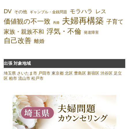
DV
モラハラ
レス
その他
ギャンブル・金銭問題
夫婦再構築
価値観の不一致
子育て
再婚
浮気・不倫
家族・親族不和
発達障害
自己改善
離婚
出張 対象地域
埼玉県
さいたま市
戸田市
東京都
北区
豊島区
新宿区
渋谷区
足立
区
柏市
流山市
松戸市