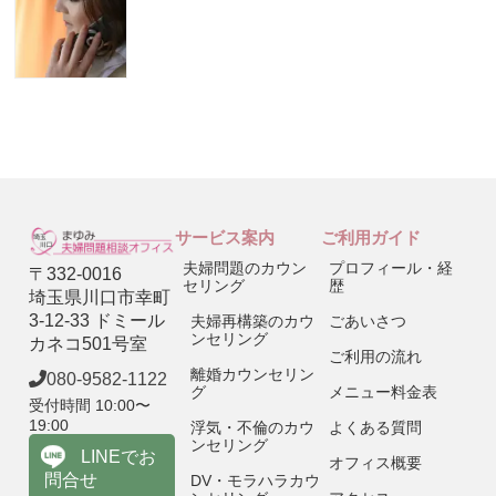
サービス案内
ご利用ガイド
夫婦問題のカウン
プロフィール・経
〒332-0016
セリング
歴
埼玉県川口市幸町
3-12-33 ドミール
夫婦再構築のカウ
ごあいさつ
ンセリング
カネコ501号室
ご利用の流れ
離婚カウンセリン
080-9582-1122
グ
メニュー料金表
受付時間 10:00〜
19:00
浮気・不倫のカウ
よくある質問
ンセリング
LINEでお
オフィス概要
問合せ
DV・モラハラカウ