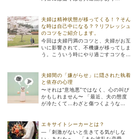
夫婦は精神状態が移ってくる！？そん
な時は自己中になる？？リフレッシュ
のコツをご紹介します。
今回は夫婦円満のコツと、夫婦がお互
いに影響されて、不機嫌が移ってしま
う。こういう時にやり過ごすコツを…
夫婦間の「嫌がらせ」に隠された執着
と依存の心理
〜それは“意地悪”ではなく、心の叫び
かもしれません〜 「最近、夫の態度
が冷たくて…わざと傷つくような…
エキサイトシーカーとは？
―「刺激がないと生きてる気がしな
い」あなたへ― 「また波乱な恋愛…