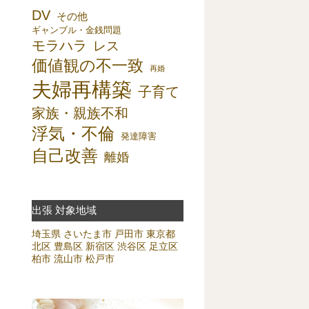
DV
その他
ギャンブル・金銭問題
モラハラ
レス
価値観の不一致
再婚
夫婦再構築
子育て
家族・親族不和
浮気・不倫
発達障害
自己改善
離婚
出張 対象地域
埼玉県
さいたま市
戸田市
東京都
北区
豊島区
新宿区
渋谷区
足立区
柏市
流山市
松戸市